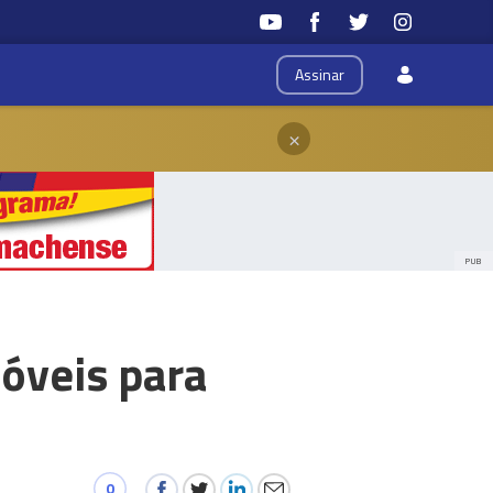
Assinar
×
PUB
móveis para
0