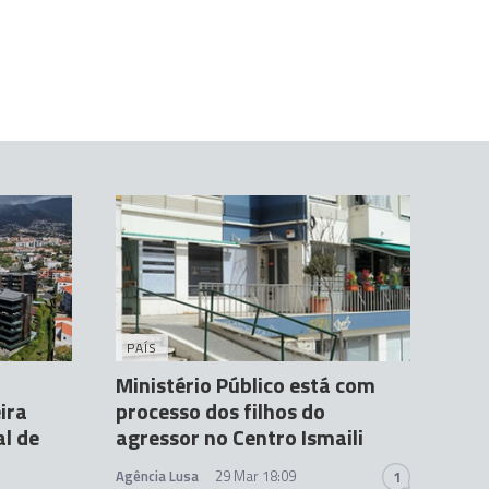
PAÍS
Ministério Público está com
ira
processo dos filhos do
al de
agressor no Centro Ismaili
Agência Lusa
29 Mar 18:09
1