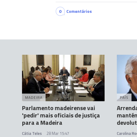
0
Comentários
MADEIRA
PAÍS
Parlamento madeirense vai
Arrend
'pedir' mais oficiais de justiça
mantém
para a Madeira
devolut
Cátia Teles
28 Mar 15:47
Carolina Ro