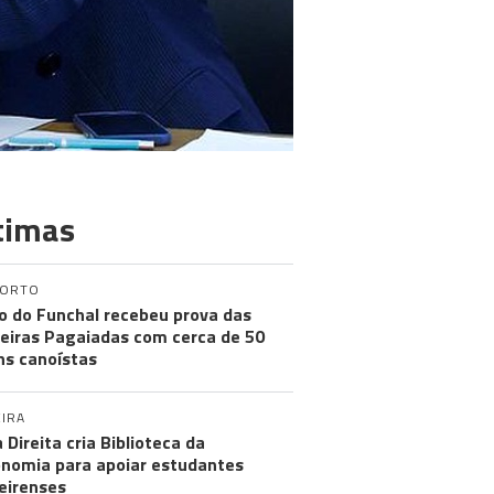
timas
PORTO
o do Funchal recebeu prova das
eiras Pagaiadas com cerca de 50
ns canoístas
IRA
 Direita cria Biblioteca da
nomia para apoiar estudantes
eirenses