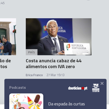
:45
PAÍS
ão de
Costa anuncia cabaz de 44
utos
alimentos com IVA zero
Erica Franco
27 Mar 19:13
×
Podcasts
Da espada às curtas