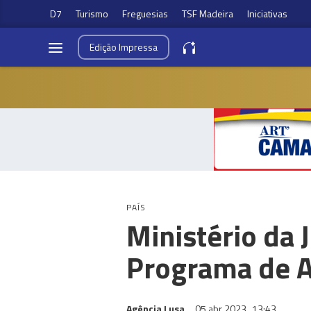
D7
Turismo
Freguesias
TSF Madeira
Iniciativas
Edição
Impressa
PAÍS
Ministério da 
Programa de A
Agência Lusa
05 abr 2023
13:43