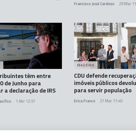
Francisco José Cardoso
29 Mar 11
A
MADEIRA
CDU defende recuperaç
ribuintes têm entre
imóveis públicos devol
30 de Junho para
para servir população
r a declaração de IRS
Erica Franco
27 Mar 17:40
acifico
1 Abr 12:57