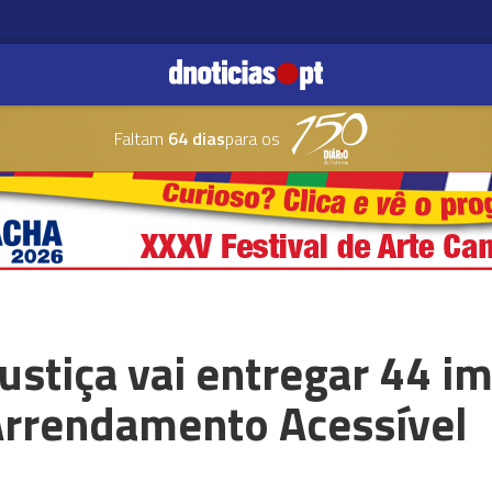
Faltam
64 dias
para os
Justiça vai entregar 44 i
rrendamento Acessível