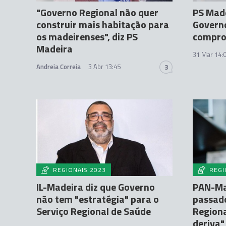
"Governo Regional não quer
PS Made
construir mais habitação para
Governo
os madeirenses", diz PS
compro
Madeira
31 Mar 14:
Andreia Correia
3 Abr 13:45
3
REGIONAIS 2023
REGI
IL-Madeira diz que Governo
PAN-Mad
não tem "estratégia" para o
passad
Serviço Regional de Saúde
Regiona
deriva"