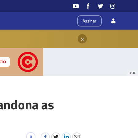
Assinar
×
PUB
andona as
0