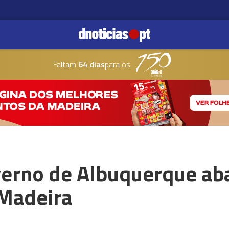
Faltam
64 dias
para os
verno de Albuquerque ab
 Madeira