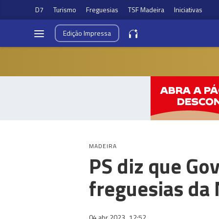
D7
Turismo
Freguesias
TSF Madeira
Iniciativas
Edição
Impressa
MADEIRA
PS diz que Go
freguesias da
04 abr 2023
12:52