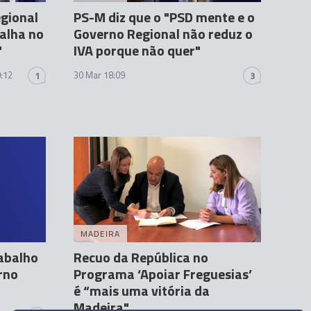
egional
PS-M diz que o "PSD mente e o
falha no
Governo Regional não reduz o
"
IVA porque não quer"
:12
30 Mar 18:09
1
3
MADEIRA
rabalho
Recuo da República no
rno
Programa ‘Apoiar Freguesias’
é “mais uma vitória da
Madeira"