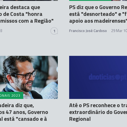
ira destaca que
PS diz que o Governo R
 de Costa "honra
está "desnorteado" e "
missos com a Região"
apoio aos madeirenses
03
Francisco José Cardoso
29 Mar 10
1
ONAIS 2023
eira diz que,
Até o PS reconhece o t
os 47 anos, Governo
extraordinário do Gove
l está "cansado e à
Regional