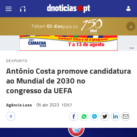
×
Faltam
65 dias
para os
PUB
DESPORTO
António Costa promove candidatura
ao Mundial de 2030 no
congresso da UEFA
Agência Lusa
05 abr 2023
10:57
0