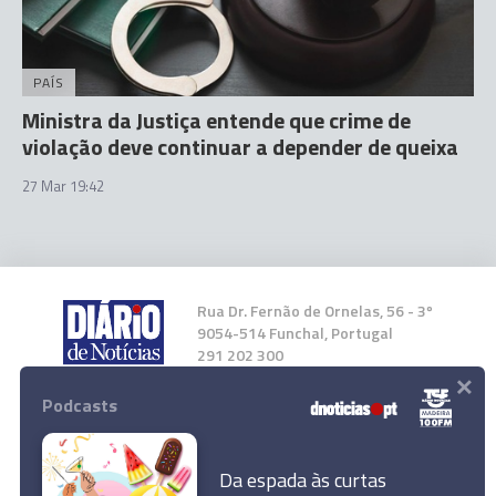
PAÍS
Ministra da Justiça entende que crime de
violação deve continuar a depender de queixa
27 Mar 19:42
Rua Dr. Fernão de Ornelas, 56 - 3º
9054-514 Funchal, Portugal
291 202 300
×
Podcasts
Instale a nossa App
Da espada às curtas