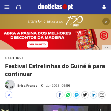
×
Faltam
64 dias
para os
PUB
5 SENTIDOS
Festival Estrelinhas do Guiné é para
continuar
Erica Franco
01 abr 2023
09:56
0