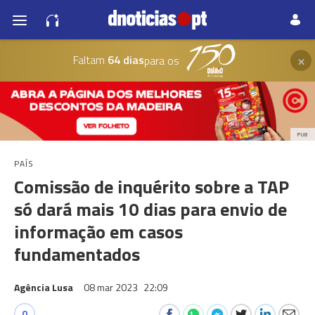
×
Faltam
64 dias
para os
PUB
PAÍS
Comissão de inquérito sobre a TAP
só dará mais 10 dias para envio de
informação em casos
fundamentados
Agência Lusa
08 mar 2023
22:09
0