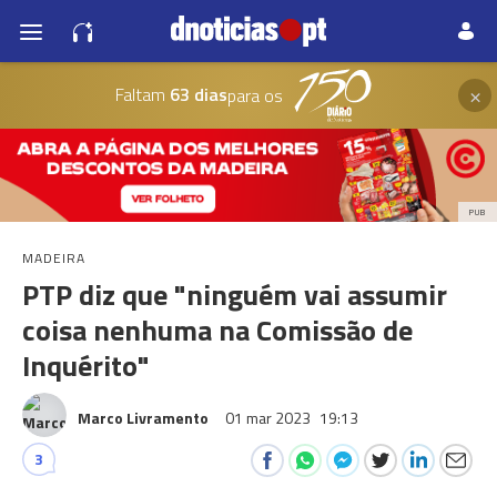
×
Faltam
63 dias
para os
PUB
MADEIRA
PTP diz que "ninguém vai assumir
coisa nenhuma na Comissão de
Inquérito"
Marco Livramento
01 mar 2023
19:13
3