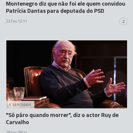
Montenegro diz que não foi ele quem convidou
Patrícia Dantas para deputada do PSD
23 Fev 12:11
2
5 SENTIDOS
"Só páro quando morrer", diz o actor Ruy de
Carvalho
28 Fev 09:14