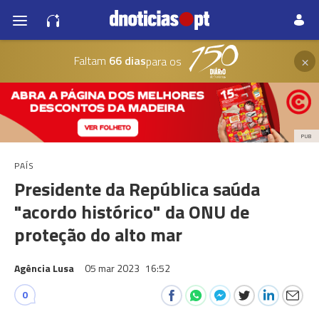
×
Faltam
66 dias
para os
PUB
PAÍS
Presidente da República saúda
"acordo histórico" da ONU de
proteção do alto mar
Agência Lusa
05 mar 2023
16:52
0