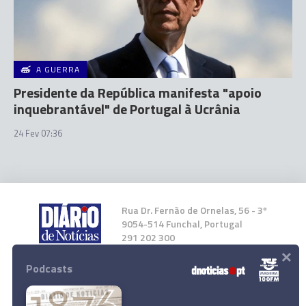
A GUERRA
Presidente da República manifesta "apoio
inquebrantável" de Portugal à Ucrânia
24 Fev 07:36
Rua Dr. Fernão de Ornelas, 56 - 3º
9054-514 Funchal, Portugal
291 202 300
×
Podcasts
Instale a nossa App