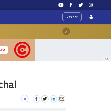
Assinar
×
PUB
chal
0