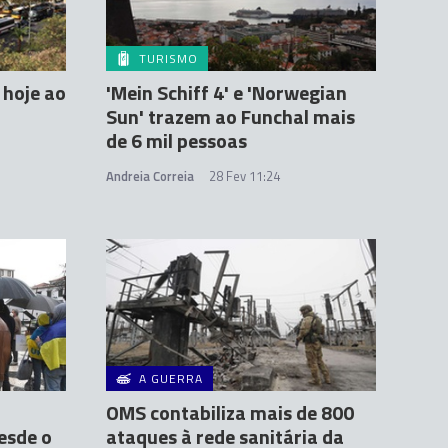
TURISMO
 hoje ao
'Mein Schiff 4' e 'Norwegian
Sun' trazem ao Funchal mais
de 6 mil pessoas
Andreia Correia
28 Fev 11:24
A GUERRA
OMS contabiliza mais de 800
esde o
ataques à rede sanitária da