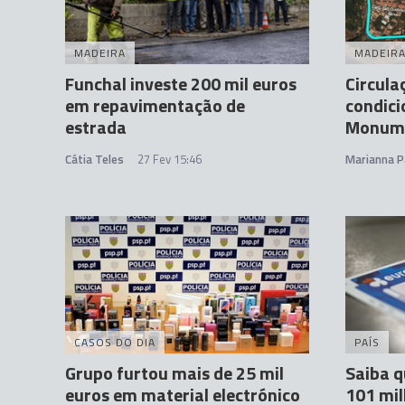
MADEIRA
MADEIR
Funchal investe 200 mil euros
Circula
em repavimentação de
condici
estrada
Monumen
Cátia Teles
27 Fev 15:46
Marianna P
CASOS DO DIA
PAÍS
Grupo furtou mais de 25 mil
Saiba q
euros em material electrónico
101 mil