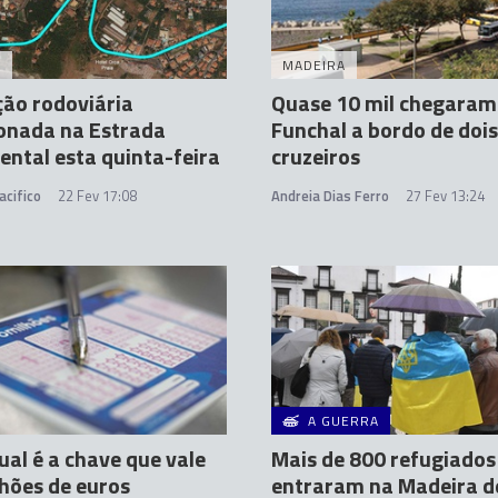
A
MADEIRA
ção rodoviária
Quase 10 mil chegaram
onada na Estrada
Funchal a bordo de dois
tal esta quinta-feira
cruzeiros
acifico
22 Fev 17:08
Andreia Dias Ferro
27 Fev 13:24
A GUERRA
ual é a chave que vale
Mais de 800 refugiados
hões de euros
entraram na Madeira d