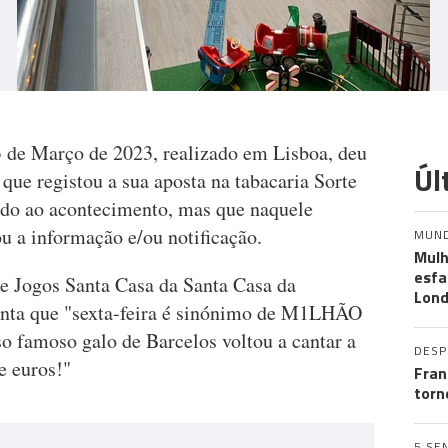
 de Março de 2023, realizado em Lisboa, deu
Úl
que registou a sua aposta na tabacaria Sorte
o ao acontecimento, mas que naquele
u a informação e/ou notificação.
MUN
Mulh
esf
te Jogos Santa Casa da Santa Casa da
Lond
ienta que "sexta-feira é sinónimo de M1LHÃO
sso famoso galo de Barcelos voltou a cantar a
DES
e euros!"
Fran
torn
5 SE