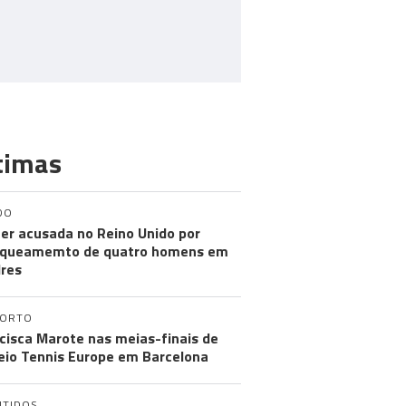
timas
DO
er acusada no Reino Unido por
aqueamemto de quatro homens em
res
PORTO
cisca Marote nas meias-finais de
eio Tennis Europe em Barcelona
NTIDOS