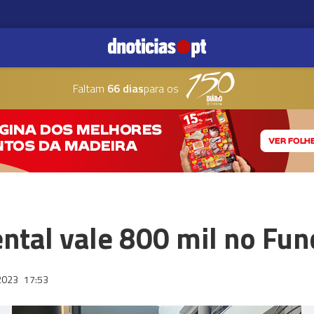
Faltam
66 dias
para os
tal vale 800 mil no Fun
2023
17:53