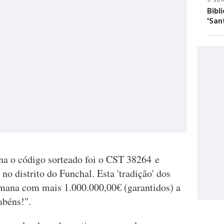
Bibl
'San
na o código sorteado foi o CST 38264 e
no distrito do Funchal. Esta 'tradição' dos
emana com mais 1.000.000,00€ (garantidos) a
abéns!".