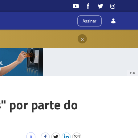
Assinar
×
PUB
" por parte do
0