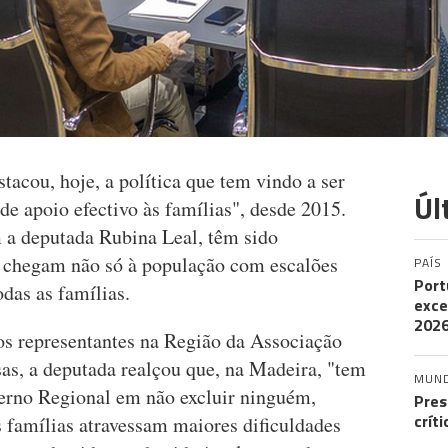
acou, hoje, a política que tem vindo a ser
Úl
e apoio efectivo às famílias", desde 2015.
 a deputada Rubina Leal, têm sido
 e chegam não só à população com escalões
PAÍS
Port
odas as famílias.
exce
202
s representantes na Região da Associação
s, a deputada realçou que, na Madeira, "tem
MUN
rno Regional em não excluir ninguém,
Pres
crít
 famílias atravessam maiores dificuldades