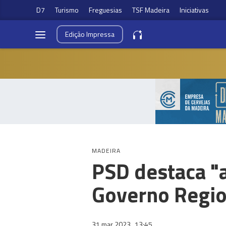
D7
Turismo
Freguesias
TSF Madeira
Iniciativas
Edição
Impressa
MADEIRA
PSD destaca "a
Governo Regio
31 mar 2023
13:45