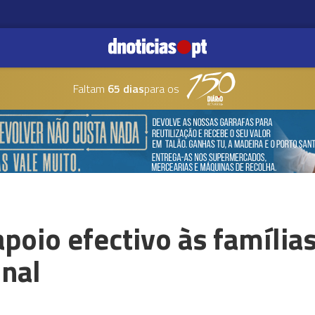
Faltam
65 dias
para os
poio efectivo às famílias
nal