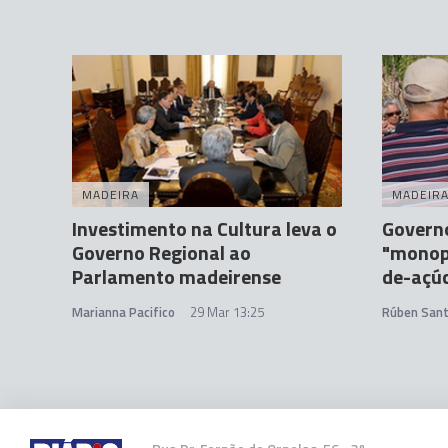
MADEIRA
MADEIR
Investimento na Cultura leva o
Govern
Governo Regional ao
"monopo
Parlamento madeirense
de-açú
Marianna Pacifico
29 Mar 13:25
Rúben San