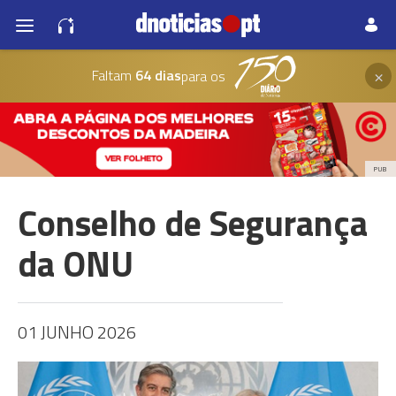
×
Faltam
64 dias
para os
PUB
Conselho de Segurança
da ONU
01 JUNHO 2026