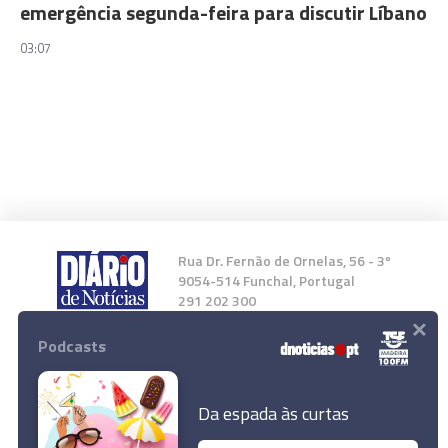
emergência segunda-feira para discutir Líbano
03:07
Rua Dr. Fernão de Ornelas, 56 - 3º
9054-514 Funchal, Portugal
291 202 300
×
Podcasts
Instale a nossa App
Da espada às curtas