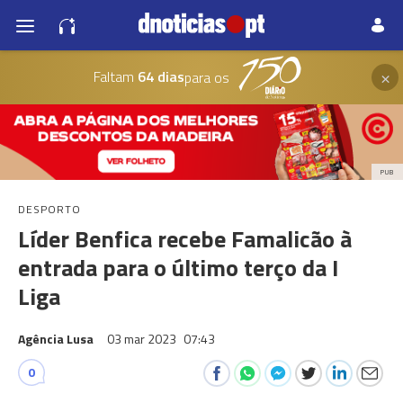
×
Faltam
64 dias
para os
PUB
DESPORTO
Líder Benfica recebe Famalicão à
entrada para o último terço da I
Liga
Agência Lusa
03 mar 2023
07:43
0