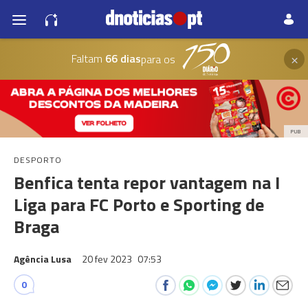
×
Faltam
66 dias
para os
PUB
DESPORTO
Benfica tenta repor vantagem na I
Liga para FC Porto e Sporting de
Braga
Agência Lusa
20 fev 2023
07:53
0