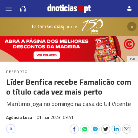
×
Faltam
64 dias
para os
PUB
DESPORTO
Líder Benfica recebe Famalicão com
o título cada vez mais perto
Marítimo joga no domingo na casa do Gil Vicente
Agência Lusa
01 mar 2023
09:41
0