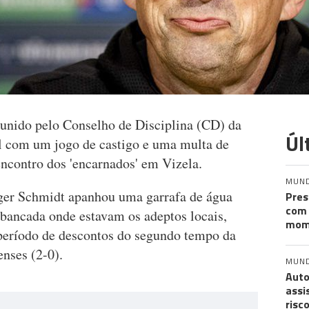
 punido pelo Conselho de Disciplina (CD) da
Úl
l com um jogo de castigo e uma multa de
encontro dos 'encarnados' em Vizela.
MUN
ger Schmidt apanhou uma garrafa de água
Pres
com 
 bancada onde estavam os adeptos locais,
mom
 período de descontos do segundo tempo da
enses (2-0).
MUN
Auto
assi
risc