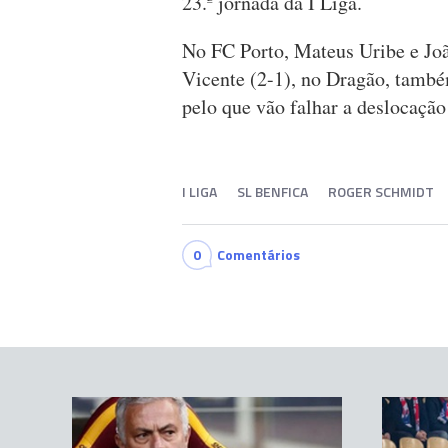
23.ª jornada da I Liga.
No FC Porto, Mateus Uribe e Joã
Vicente (2-1), no Dragão, tamb
pelo que vão falhar a deslocação 
I LIGA
SL BENFICA
ROGER SCHMIDT
0
Comentários