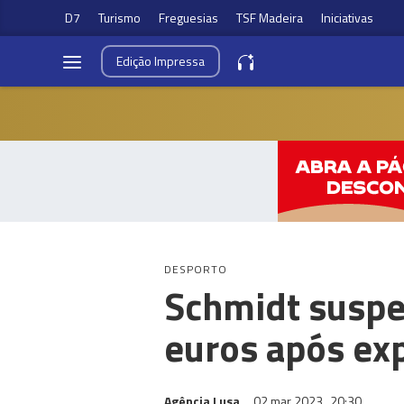
D7
Turismo
Freguesias
TSF Madeira
Iniciativas
Edição
Impressa
DESPORTO
Schmidt suspe
euros após ex
Agência Lusa
02 mar 2023
20:30