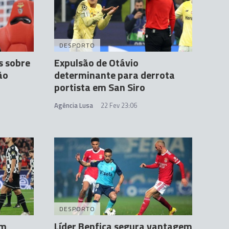
DESPORTO
s sobre
Expulsão de Otávio
ão
determinante para derrota
portista em San Siro
Agência Lusa
22 Fev 23:06
DESPORTO
em
Líder Benfica segura vantagem