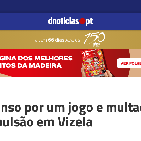
Faltam
66 dias
para os
nso por um jogo e mult
pulsão em Vizela