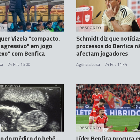
TO
DESPORTO
quer Vizela "compacto,
Schmidt diz que notícia
 agressivo" em jogo
processos do Benfica n
exo" com Benfica
afectam jogadores
sa
24 Fev 16:00
Agência Lusa
24 Fev 14:34
DESPORTO
o do médico do bebé
Líder Benfica procura 