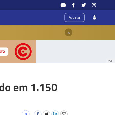
Assinar
×
PUB
ado em 1.150
0