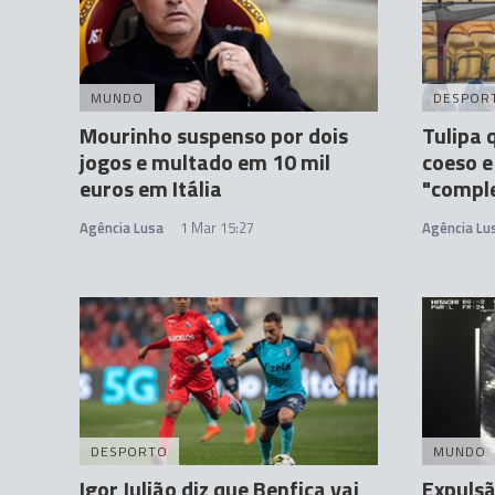
MUNDO
DESPOR
Mourinho suspenso por dois
Tulipa 
jogos e multado em 10 mil
coeso e
euros em Itália
"compl
Agência Lusa
1 Mar 15:27
Agência Lu
DESPORTO
MUNDO
Igor Julião diz que Benfica vai
Expulsã