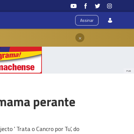
Assinar
×
PUB
a mama perante
ecto ' Trata o Cancro por Tu', do