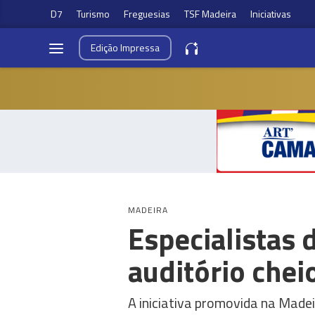
D7
Turismo
Freguesias
TSF Madeira
Iniciativas
Edição
Impressa
MADEIRA
Especialistas
auditório chei
A iniciativa promovida na Madeir