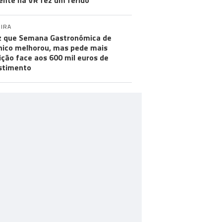
ente na VR fez um ferido
IRA
iz que Semana Gastronómica de
ico melhorou, mas pede mais
ção face aos 600 mil euros de
stimento