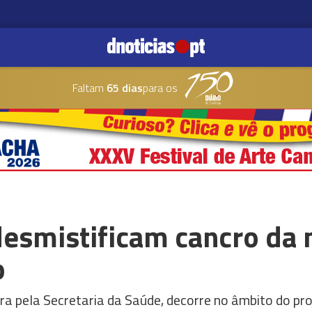
Faltam
65 dias
para os
 desmistificam cancro d
o
a pela Secretaria da Saúde, decorre no âmbito do proj