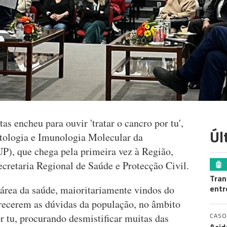
as encheu para ouvir 'tratar o cancro por tu',
Úl
atologia e Imunologia Molecular da
), que chega pela primeira vez à Região,
cretaria Regional de Saúde e Protecção Civil.
Tran
entr
 área da saúde, maioritariamente vindos do
arecerem as dúvidas da população, no âmbito
CASO
or tu, procurando desmistificar muitas das