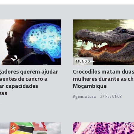
MUNDO
gadores querem ajudar
Crocodilos matam dua
ventes de cancro a
mulheres durante as c
ar capacidades
Moçambique
vas
Agência Lusa
27 Fev 01:08
2