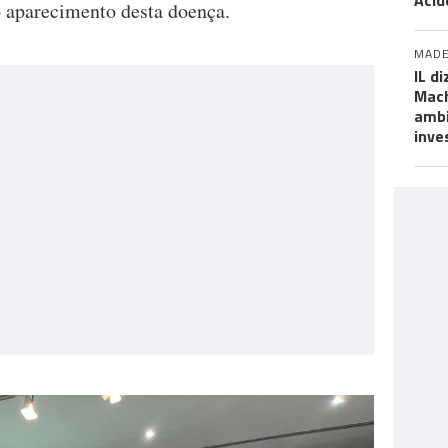
Acid
 aparecimento desta doença.
MADE
IL d
Mach
ambi
inve