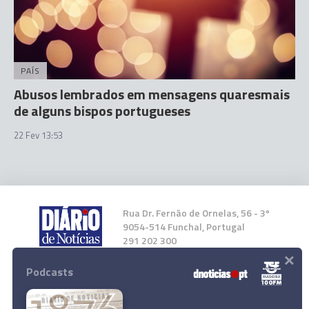
PAÍS
Abusos lembrados em mensagens quaresmais
de alguns bispos portugueses
22 Fev 13:53
Rua Dr. Fernão de Ornelas, 56 - 3º
9054-514 Funchal, Portugal
291 202 300
×
Podcasts
Instale a nossa App