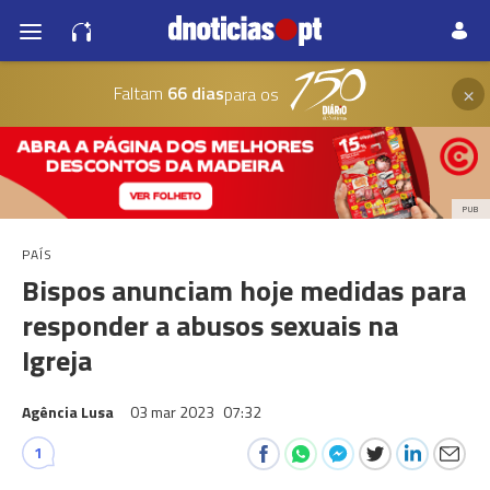
×
Faltam
66 dias
para os
PUB
PAÍS
Bispos anunciam hoje medidas para
responder a abusos sexuais na
Igreja
Agência Lusa
03 mar 2023
07:32
1