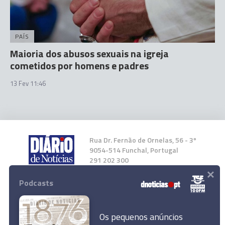
PAÍS
Maioria dos abusos sexuais na igreja
cometidos por homens e padres
13 Fev 11:46
Rua Dr. Fernão de Ornelas, 56 - 3º
9054-514 Funchal, Portugal
291 202 300
×
Podcasts
Instale a nossa App
Os pequenos anúncios