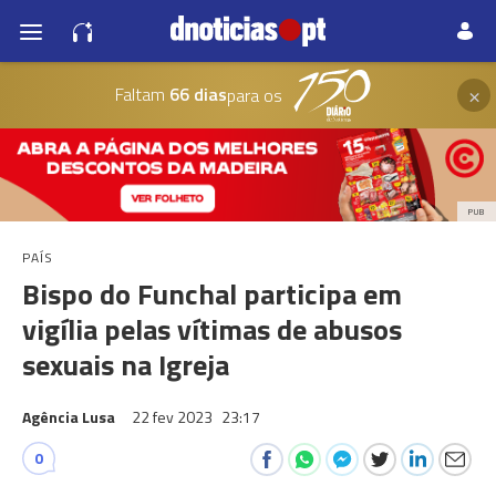
×
Faltam
66 dias
para os
PUB
PAÍS
Bispo do Funchal participa em
vigília pelas vítimas de abusos
sexuais na Igreja
Agência Lusa
22 fev 2023
23:17
0