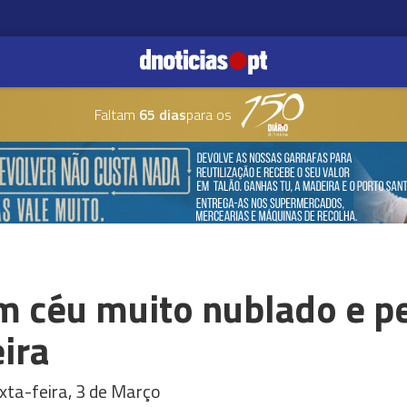
Faltam
65 dias
para os
om céu muito nublado e p
ira
xta-feira, 3 de Março