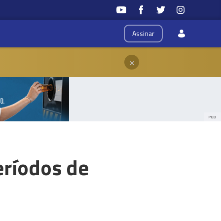
Assinar
×
PUB
eríodos de