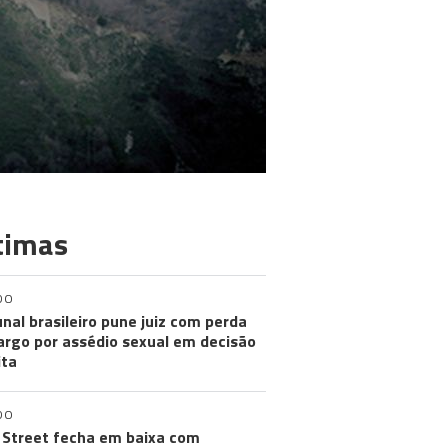
timas
DO
unal brasileiro pune juiz com perda
argo por assédio sexual em decisão
ita
DO
 Street fecha em baixa com