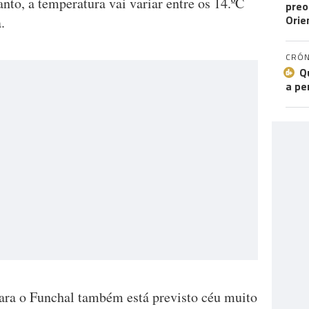
to, a temperatura vai variar entre os 14.ºC
preo
Orie
.
CRÓN
Q
a pe
para o Funchal também está previsto céu muito