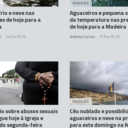
A
MADEIRA
frio e neve nas
Aguaceiros e pequena 
es de hoje para a
da temperatura nas pr
a
de hoje para a Madeira
o
14 Fev 07:15
Andreia Correia
17 Fev 07:15
MADEIRA
io sobre abusos sexuais
Céu nublado e possibili
gue hoje à Igreja e
aguaceiros e neve na p
do segunda-feira
para este domingo na 