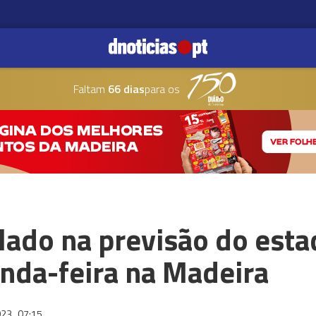
Faltam
66 dias
para os
lado na previsão do est
unda-feira na Madeira
023
07:15