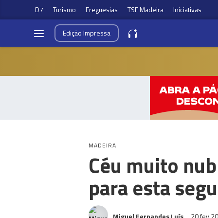
D7
Turismo
Freguesias
TSF Madeira
Iniciativas
Edição
Impressa
MADEIRA
Céu muito nub
para esta seg
Miguel Fernandes Luís
20 fev 2