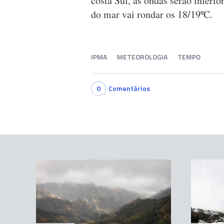
costa Sul, as ondas serão inferio
do mar vai rondar os 18/19ºC.
IPMA
METEOROLOGIA
TEMPO
0
Comentários