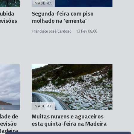
MADEIRA
subida
Segunda-feira com piso
evisões
molhado na 'ementa'
Francisco José Cardoso
13 Fev 08:00
MADEIRA
dade de
Muitas nuvens e aguaceiros
revisão
esta quinta-feira na Madeira
Madeira