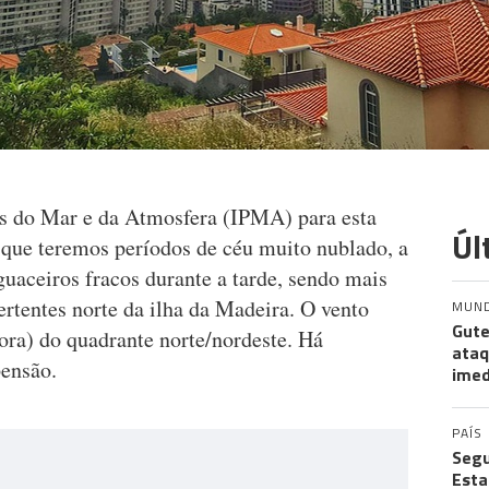
ês do Mar e da Atmosfera (IPMA) para esta
Úl
 que teremos períodos de céu muito nublado, a
guaceiros fracos durante a tarde, sendo mais
vertentes norte da ilha da Madeira. O vento
MUN
Gute
ora) do quadrante norte/nordeste. Há
ataq
pensão.
imed
PAÍS
Segu
Esta