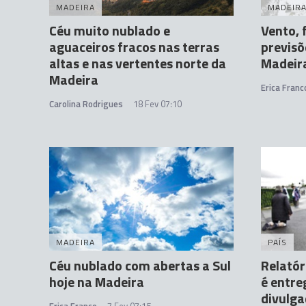
MADEIRA
MADEIR
Céu muito nublado e
Vento, 
aguaceiros fracos nas terras
previsõ
altas e nas vertentes norte da
Madeir
Madeira
Erica Franc
Carolina Rodrigues
18 Fev 07:10
MADEIRA
PAÍS
Céu nublado com abertas a Sul
Relatór
hoje na Madeira
é entre
divulga