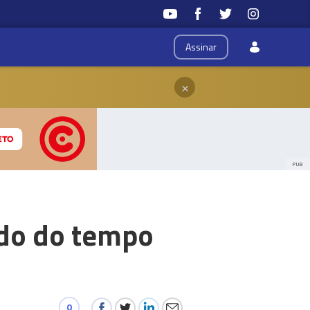
Assinar
×
PUB
ado do tempo
0