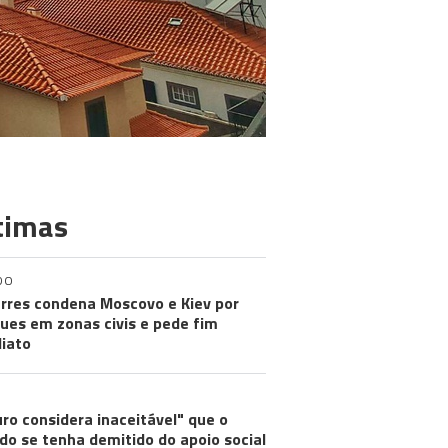
timas
DO
rres condena Moscovo e Kiev por
ues em zonas civis e pede fim
iato
ro considera inaceitável" que o
do se tenha demitido do apoio social