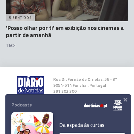
5 SENTIDOS
'Posso olhar por ti' em exibição nos cinemas a
partir de amanhã
11:08
Rua Dr. Fernão de Ornelas, 56 - 3º
9054-514 Funchal, Portugal
291 202 300
×
Podcasts
Instale a nossa App
Da espada às curtas