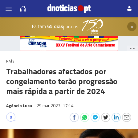
×
Faltam
65 dias
para os
PUB
PAÍS
Trabalhadores afectados por
congelamento terão progressão
mais rápida a partir de 2024
Agência Lusa
29 mar 2023
17:14
0