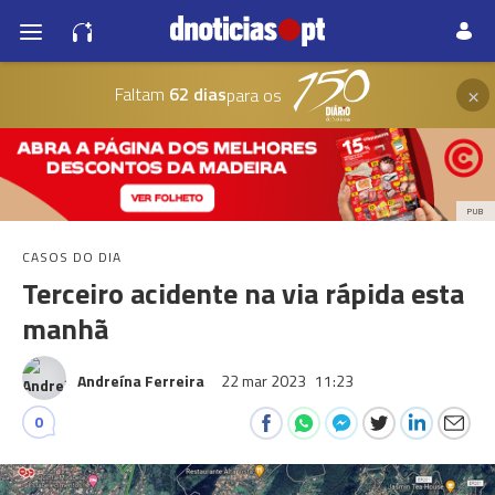
×
Faltam
62 dias
para os
PUB
CASOS DO DIA
Terceiro acidente na via rápida esta
manhã
Andreína Ferreira
22 mar 2023
11:23
0