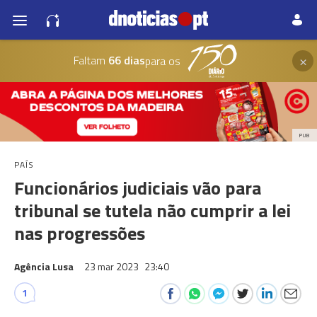
×
Faltam
66 dias
para os
PUB
PAÍS
Funcionários judiciais vão para
tribunal se tutela não cumprir a lei
nas progressões
Agência Lusa
23 mar 2023
23:40
1