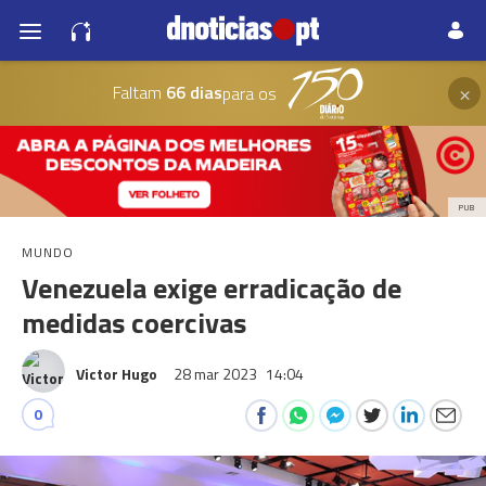
×
Faltam
66 dias
para os
PUB
MUNDO
Venezuela exige erradicação de
medidas coercivas
Victor Hugo
28 mar 2023
14:04
0