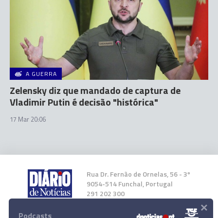
A GUERRA
Zelensky diz que mandado de captura de
Vladimir Putin é decisão "histórica"
17 Mar 20:06
Rua Dr. Fernão de Ornelas, 56 - 3º
9054-514 Funchal, Portugal
291 202 300
×
Podcasts
Instale a nossa App