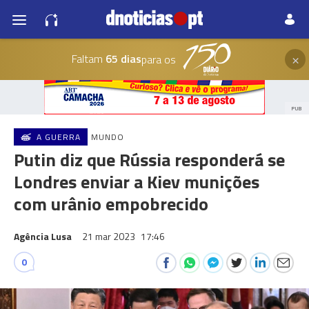
×
Faltam
65 dias
para os
PUB
A GUERRA
MUNDO
Putin diz que Rússia responderá se
Londres enviar a Kiev munições
com urânio empobrecido
Agência Lusa
21 mar 2023
17:46
0