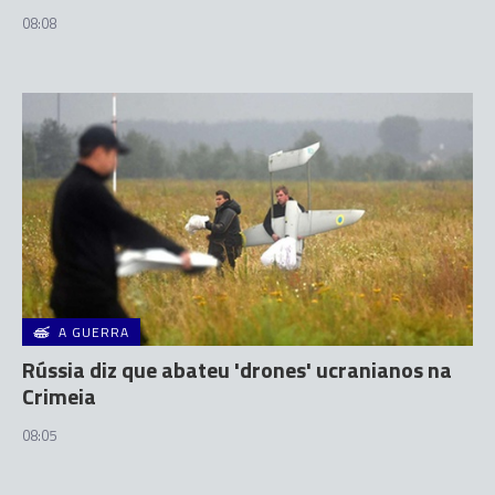
08:08
A GUERRA
Rússia diz que abateu 'drones' ucranianos na
Crimeia
08:05