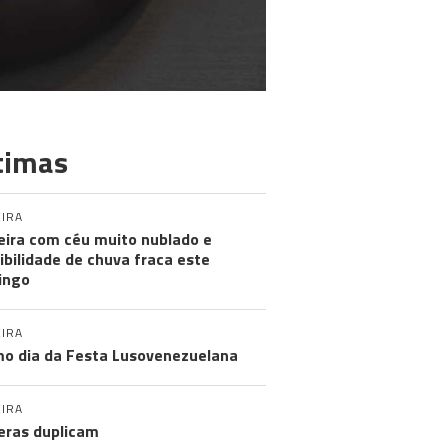
timas
IRA
ira com céu muito nublado e
ibilidade de chuva fraca este
ingo
IRA
mo dia da Festa Lusovenezuelana
IRA
eras duplicam