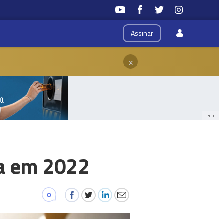
Assinar
×
PUB
ta em 2022
0