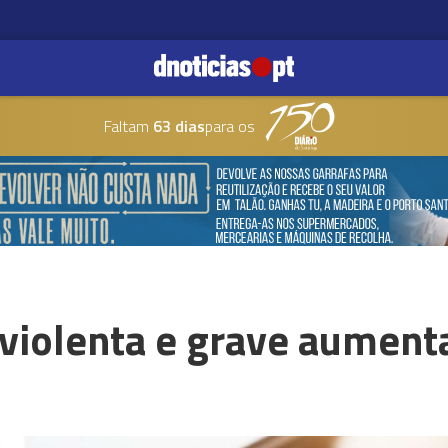
Faltam
63 dias
para os
 violenta e grave aumen