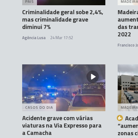
PAÍS
MADEIR
Criminalidade geral sobe 2,4%,
Madeira
mas criminalidade grave
aument
diminui 7%
das tra
2022
Agência Lusa
24 Mar 17:52
Francisco 
CASOS DO DIA
MADEIR
Acidente grave com várias
Acad
viaturas na Via Expresso para
“aument
a Camacha
zonas 