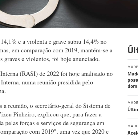
14,1% e a violenta e grave subiu 14,4% no
Úl
, mas, em comparação com 2019, mantém-se a
 graves e violentos, foi hoje anunciado.
MADE
Interna (RASI) de 2022 foi hoje analisado no
Made
poss
Interna, numa reunião presidida pelo
dom
na.
MADE
 a reunião, o secretário-geral do Sistema de
Últi
izeu Pinheiro, explicou que, para fazer a
da pelas forças e serviços de segurança em
MADE
a comparação com 2019", uma vez que 2020 e
Acel