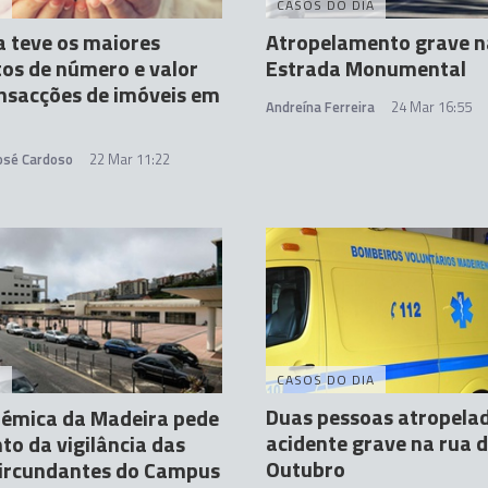
A
CASOS DO DIA
 teve os maiores
Atropelamento grave n
os de número e valor
Estrada Monumental
nsacções de imóveis em
Andreína Ferreira
24 Mar 16:55
José Cardoso
22 Mar 11:22
A
CASOS DO DIA
Duas pessoas atropela
émica da Madeira pede
acidente grave na rua d
o da vigilância das
Outubro
circundantes do Campus