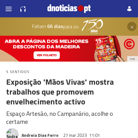
×
Faltam
66 dias
para os
PUB
5 SENTIDOS
Exposição 'Mãos Vivas' mostra
trabalhos que promovem
envelhecimento activo
Espaço Artesão, no Campanário, acolhe o
certame
Andreia Dias Ferro
27 mar 2023
11:01