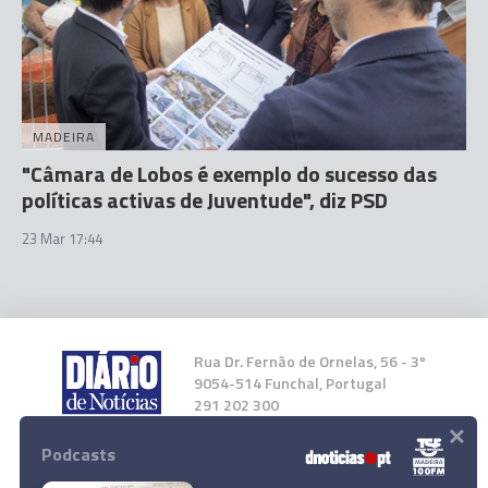
MADEIRA
"Câmara de Lobos é exemplo do sucesso das
políticas activas de Juventude", diz PSD
23 Mar 17:44
Rua Dr. Fernão de Ornelas, 56 - 3º
9054-514 Funchal, Portugal
291 202 300
×
Podcasts
Instale a nossa App