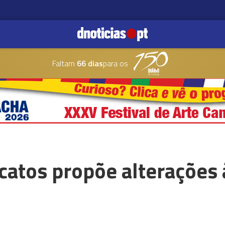
Faltam
66 dias
para os
catos propõe alterações 