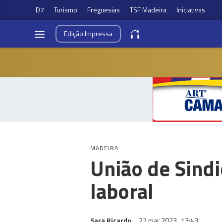
D7
Turismo
Freguesias
TSF Madeira
Iniciativas
Edição
Impressa
MADEIRA
União de Sindi
laboral
Sara Ricardo
27 mar 2023
13:43