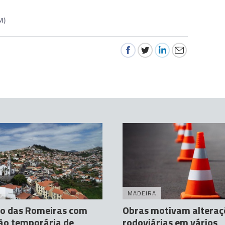
M)
A
MADEIRA
o das Romeiras com
Obras motivam alteraç
ão temporária de
rodoviárias em vários