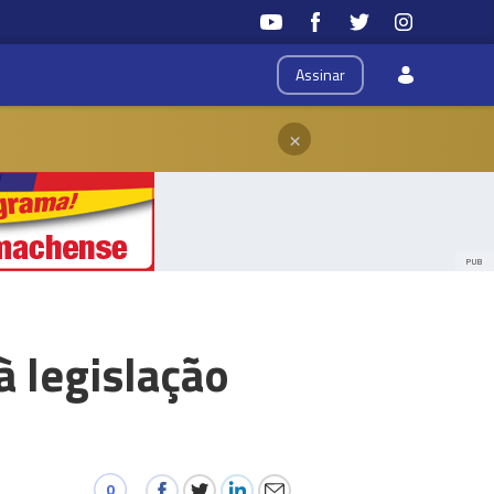
Assinar
×
PUB
à legislação
0