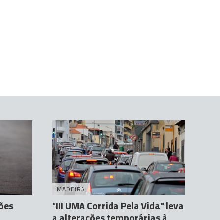
MADEIRA
ões
"III UMA Corrida Pela Vida" leva
a alterações temporárias à