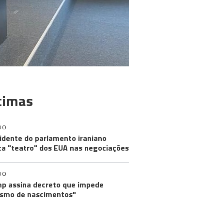
timas
DO
idente do parlamento iraniano
ica "teatro" dos EUA nas negociações
DO
p assina decreto que impede
ismo de nascimentos"