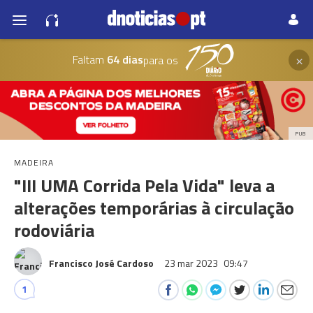
×
Faltam
64 dias
para os
PUB
MADEIRA
"III UMA Corrida Pela Vida" leva a
alterações temporárias à circulação
rodoviária
Francisco José Cardoso
23 mar 2023
09:47
1