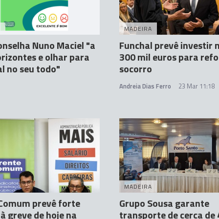
A
MADEIRA
nselha Nuno Maciel "a
Funchal prevê investir 
orizontes e olhar para
300 mil euros para refo
l no seu todo"
socorro
Andreia Dias Ferro
23 Mar 11:18
MADEIRA
 Comum prevê forte
Grupo Sousa garante
à greve de hoje na
transporte de cerca de