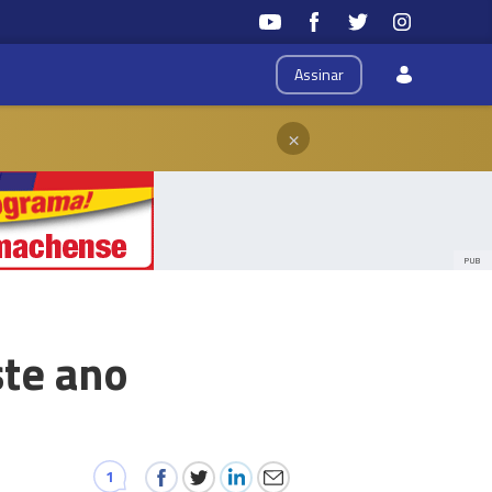
Assinar
×
PUB
ste ano
1