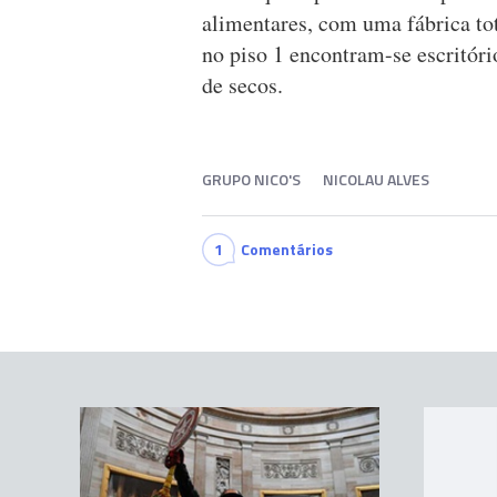
alimentares, com uma fábrica to
no piso 1 encontram-se escritór
de secos.
GRUPO NICO'S
NICOLAU ALVES
1
Comentários