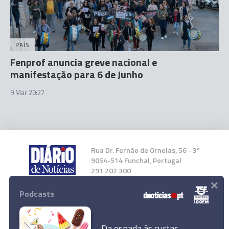
PAÍS
Fenprof anuncia greve nacional e
manifestação para 6 de Junho
9 Mar 20:27
Rua Dr. Fernão de Ornelas, 56 - 3º
9054-514 Funchal, Portugal
291 202 300
×
Podcasts
Instale a nossa App
Da espada às curtas