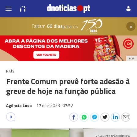
×
Faltam
66 dias
para os
PUB
PAÍS
Frente Comum prevê forte adesão à
greve de hoje na função pública
Agência Lusa
17 mar 2023
07:52
0