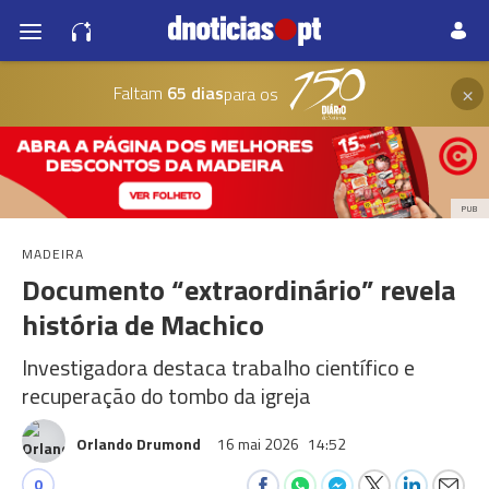
×
Faltam
65 dias
para os
PUB
MADEIRA
Documento “extraordinário” revela
história de Machico
Investigadora destaca trabalho científico e
recuperação do tombo da igreja
Orlando Drumond
16 mai 2026
14:52
0