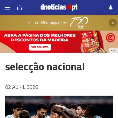
×
Faltam
65 dias
para os
PUB
selecção nacional
02 ABRIL 2026