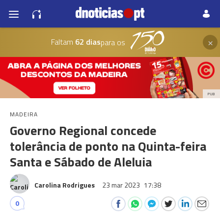
×
Faltam
62 dias
para os
PUB
MADEIRA
Governo Regional concede
tolerância de ponto na Quinta-feira
Santa e Sábado de Aleluia
Carolina Rodrigues
23 mar 2023
17:38
0