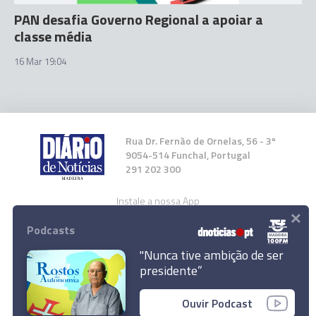
PAN desafia Governo Regional a apoiar a
classe média
16 Mar 19:04
Rua Dr. Fernão de Ornelas, 56 - 3º
9054-514 Funchal, Portugal
291 202 300
Instale a nossa App
×
Podcasts
"Nunca tive ambição de ser
presidente”
© 2023 Empresa Diário de Notícias, Lda.
Ouvir Podcast
Todos os direitos reservados.