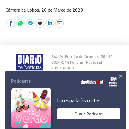
Câmara de Lobos, 20 de Março de 2023
Rua Dr. Fernão de Ornelas, 56 - 3º
9054-514 Funchal, Portugal
291 202 300
×
Podcasts
Instale a nossa App
Da espada às curtas
Ouvir Podcast
© 2023 Empresa Diário de Notícias, Lda.
Todos os direitos reservados.