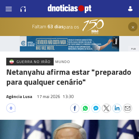
×
Faltam
63 dias
para os
PUB
GUERRA NO IRÃO
MUNDO
Netanyahu afirma estar "preparado
para qualquer cenário"
Agência Lusa
17 mai 2026
13:30
0