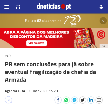
×
Faltam
62 dias
para os
PUB
PAÍS
PR sem conclusões para já sobre
eventual fragilização de chefia da
Armada
Agência Lusa
15 mar 2023
15:28
0