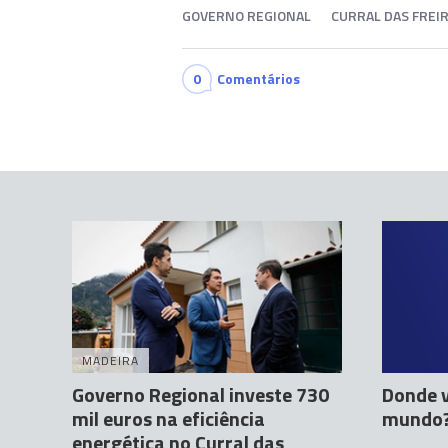
GOVERNO REGIONAL
CURRAL DAS FREI
0
Comentários
MADEIRA
Governo Regional investe 730
Donde v
mil euros na eficiência
mundo
energética no Curral das