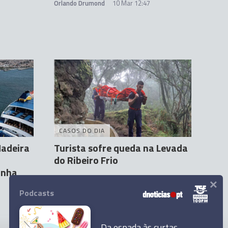
Orlando Drumond
10 Mar 12:47
CASOS DO DIA
Madeira
Turista sofre queda na Levada
do Ribeiro Frio
inha
×
Andreína Ferreira
13 Mar 17:41
2
Podcasts
Da espada às curtas