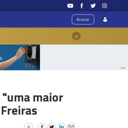
Assinar
×
PUB
r "uma maior
 Freiras
0