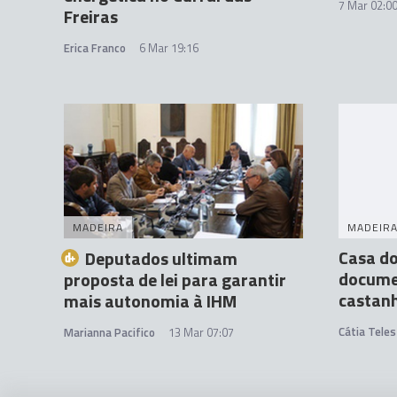
7 Mar 02:0
Freiras
Erica Franco
6 Mar 19:16
MADEIRA
MADEIR
Casa d
Deputados ultimam
docume
proposta de lei para garantir
castan
mais autonomia à IHM
Cátia Teles
Marianna Pacifico
13 Mar 07:07