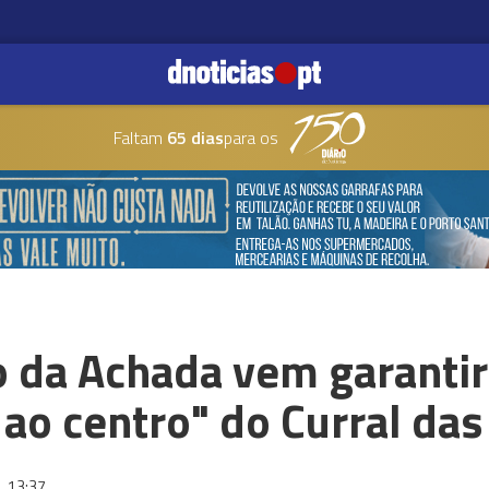
Faltam
65 dias
para os
ro da Achada vem garanti
 ao centro" do Curral das
3
13:37