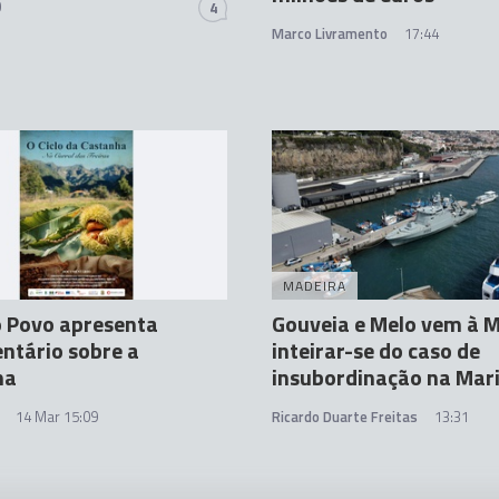
0
4
Marco Livramento
17:44
A
MADEIRA
o Povo apresenta
Gouveia e Melo vem à 
ntário sobre a
inteirar-se do caso de
ha
insubordinação na Mar
14 Mar 15:09
Ricardo Duarte Freitas
13:31