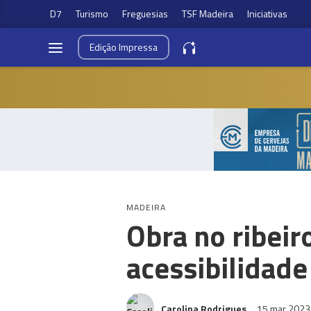
D7
Turismo
Freguesias
TSF Madeira
Iniciativas
Edição
Impressa
MADEIRA
Obra no ribei
acessibilidade
Carolina Rodrigues
15 mar 202