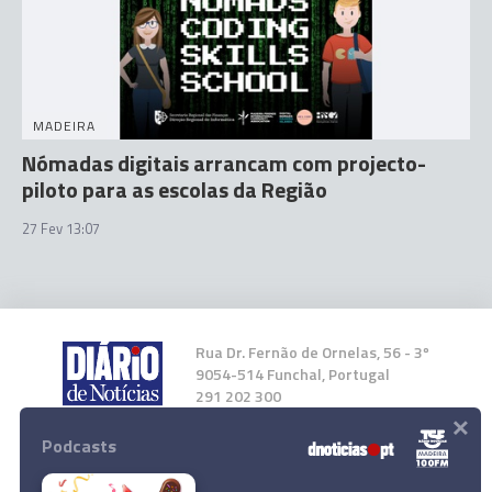
MADEIRA
Nómadas digitais arrancam com projecto-
piloto para as escolas da Região
27 Fev 13:07
Rua Dr. Fernão de Ornelas, 56 - 3º
9054-514 Funchal, Portugal
291 202 300
×
Podcasts
Instale a nossa App