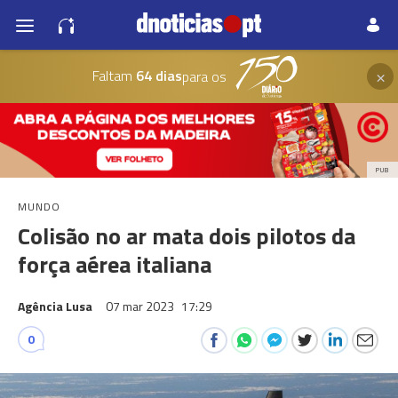
×
Faltam
64 dias
para os
PUB
MUNDO
Colisão no ar mata dois pilotos da
força aérea italiana
Agência Lusa
07 mar 2023
17:29
0