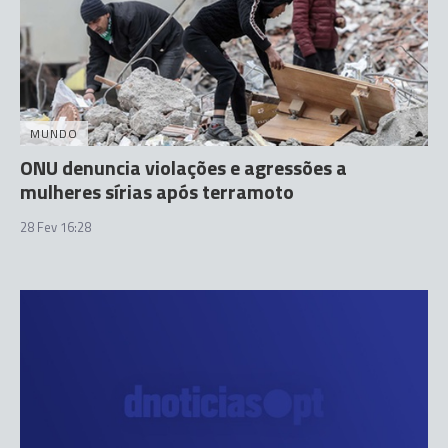
MUNDO
ONU denuncia violações e agressões a
mulheres sírias após terramoto
28 Fev 16:28