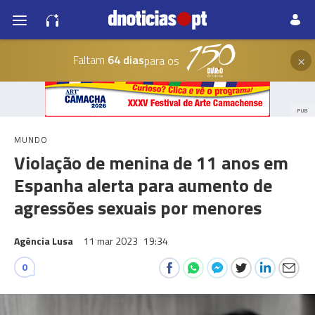
×
Faltam
64 dias
para os
PUB
MUNDO
Violação de menina de 11 anos em
Espanha alerta para aumento de
agressões sexuais por menores
Agência Lusa
11 mar 2023
19:34
0