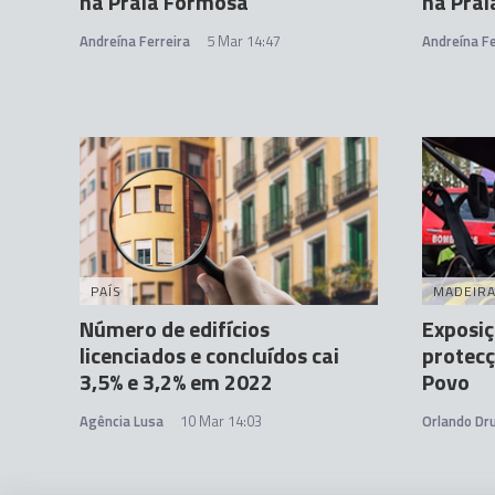
na Praia Formosa
na Pra
Andreína Ferreira
5 Mar 14:47
Andreína Fe
PAÍS
MADEIR
Número de edifícios
Exposiç
licenciados e concluídos cai
protecç
3,5% e 3,2% em 2022
Povo
Agência Lusa
10 Mar 14:03
Orlando D