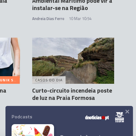
aia
Ambiental Marítimo pode vir a
instalar-se na Região
Andreia Dias Ferro
10 Mar 10:54
NIK SEO
CASOS DO DIA
 na
Curto-circuito incendeia poste
de luz na Praia Formosa
×
Andreia Correia
26 Fev 10:37
Podcasts