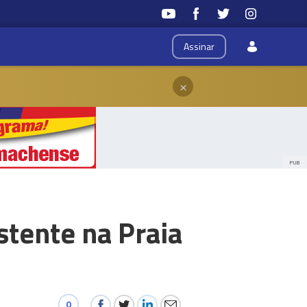
Assinar
×
PUB
stente na Praia
0