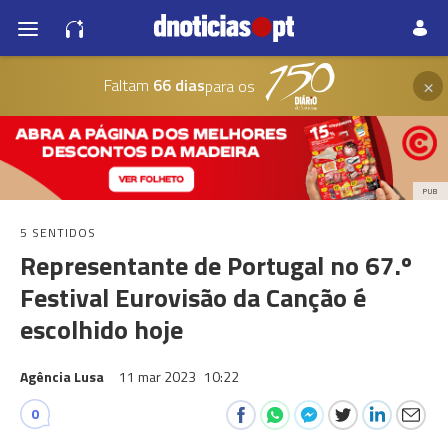
×
Faltam
66 dias
para os
PUB
5 SENTIDOS
Representante de Portugal no 67.º
Festival Eurovisão da Canção é
escolhido hoje
Agência Lusa
11 mar 2023
10:22
0