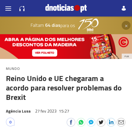
×
Faltam
64 dias
para os
PUB
MUNDO
Reino Unido e UE chegaram a
acordo para resolver problemas do
Brexit
Agência Lusa
27 fev 2023
15:27
0