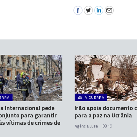
ERRA
A GUERRA
a Internacional pede
Irão apoia documento c
onjunto para garantir
para a paz na Ucrânia
 às vítimas de crimes de
Agência Lusa
08:19