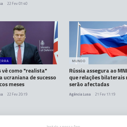
sa
22 Fev 07:40
ERRA
MUNDO
 vê como "realista"
Rússia assegura ao MN
a ucraniana de sucesso
que relações bilaterais
cos meses
serão afectadas
sa
22 Fev 20:19
Agência Lusa
21 Fev 17:19
Instale a nossa App