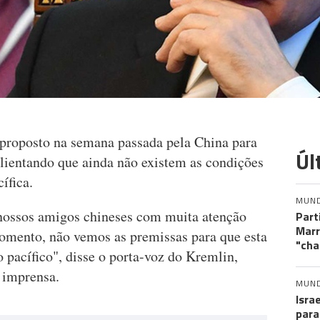
 proposto na semana passada pela China para
Úl
salientando que ainda não existem as condições
ífica.
MUN
nossos amigos chineses com muita atenção
Part
Marr
momento, não vemos as premissas para que esta
"cha
pacífico", disse o porta-voz do Kremlin,
 imprensa.
MUN
Isra
para