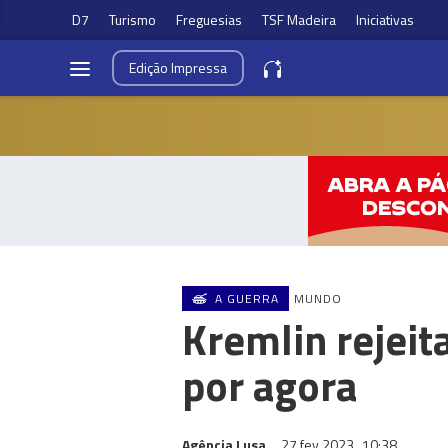
D7
Turismo
Freguesias
TSF Madeira
Iniciativas
Edição
Impressa
A GUERRA
MUNDO
Kremlin rejeit
por agora
Agência Lusa
27 fev 2023
10:38