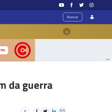
Assinar
×
PUB
im da guerra
0