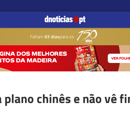
Faltam
63 dias
para os
a plano chinês e não vê f