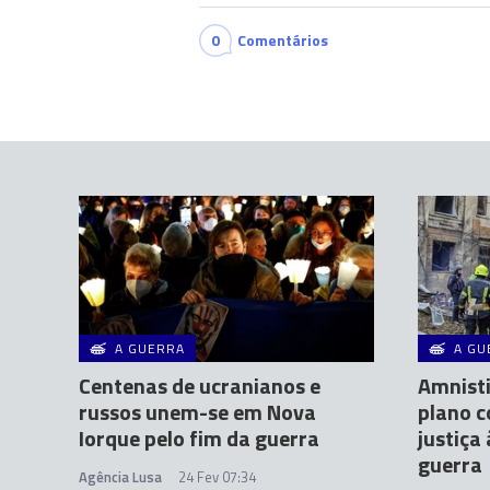
0
Comentários
A GUERRA
A GU
Centenas de ucranianos e
Amnisti
russos unem-se em Nova
plano c
Iorque pelo fim da guerra
justiça
guerra
Agência Lusa
24 Fev 07:34