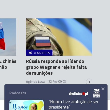
A GUERRA
E chinês
Rússia responde ao líder do
 não
grupo Wagner e rejeita falta
de munições
Agência Lusa
22 Fev 09:03
1
×
Podcasts
"Nunca tive ambição de ser
presidente”