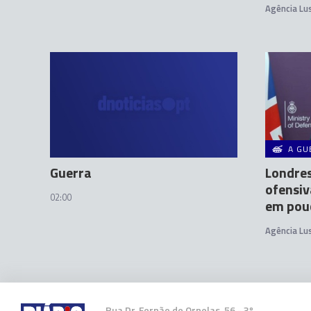
Agência Lu
A GU
Guerra
Londres
ofensiv
02:00
em pou
Agência Lu
Rua Dr. Fernão de Ornelas, 56 - 3º