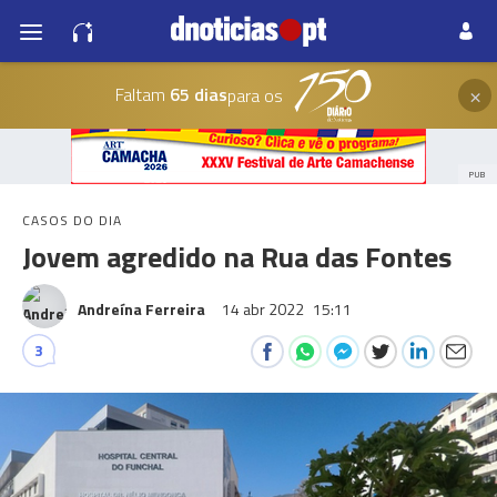
×
Faltam
65 dias
para os
PUB
CASOS DO DIA
Jovem agredido na Rua das Fontes
Andreína Ferreira
14 abr 2022
15:11
3