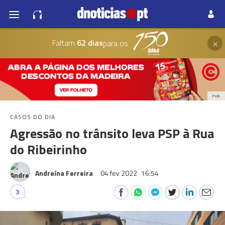
×
Faltam
62 dias
para os
PUB
CASOS DO DIA
Agressão no trânsito leva PSP à Rua
do Ribeirinho
Andreína Ferreira
04 fev 2022
16:54
3