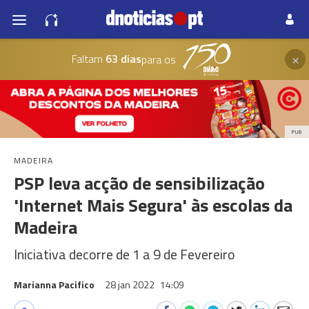
×
Faltam
63 dias
para os
PUB
MADEIRA
PSP leva acção de sensibilização
'Internet Mais Segura' às escolas da
Madeira
Iniciativa decorre de 1 a 9 de Fevereiro
Marianna Pacifico
28 jan 2022
14:09