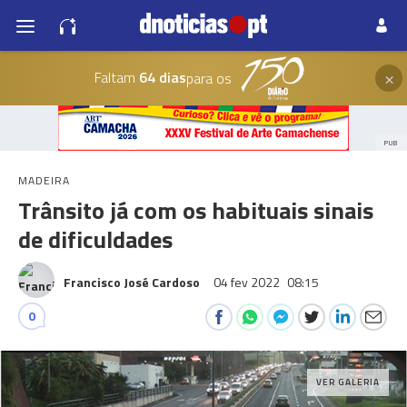
×
Faltam
64 dias
para os
PUB
MADEIRA
Trânsito já com os habituais sinais
de dificuldades
Francisco José Cardoso
04 fev 2022
08:15
0
VER GALERIA