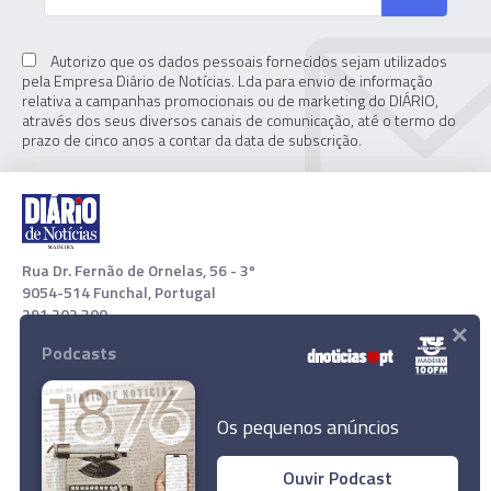
Autorizo que os dados pessoais fornecidos sejam utilizados
pela Empresa Diário de Notícias. Lda para envio de informação
relativa a campanhas promocionais ou de marketing do DIÁRIO,
através dos seus diversos canais de comunicação, até o termo do
prazo de cinco anos a contar da data de subscrição.
Rua Dr. Fernão de Ornelas, 56 - 3º
9054-514 Funchal, Portugal
291 202 300
×
Podcasts
Download App
Os pequenos anúncios
Ouvir Podcast
45% já têm reforço contra a covid-19 na