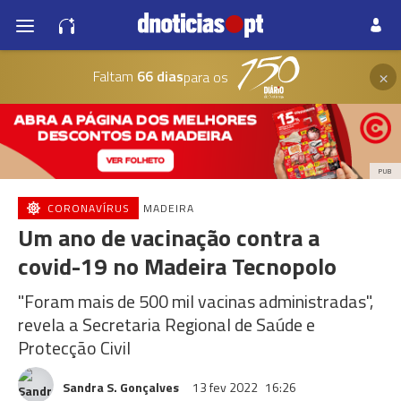
×
Faltam
66 dias
para os
PUB
CORONAVÍRUS
MADEIRA
Um ano de vacinação contra a
covid-19 no Madeira Tecnopolo
"Foram mais de 500 mil vacinas administradas",
revela a Secretaria Regional de Saúde e
Protecção Civil
Sandra S. Gonçalves
13 fev 2022
16:26