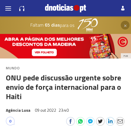
×
Faltam
65 dias
para os
PUB
MUNDO
ONU pede discussão urgente sobre
envio de força internacional para o
Haiti
Agência Lusa
09 out 2022
23:40
0