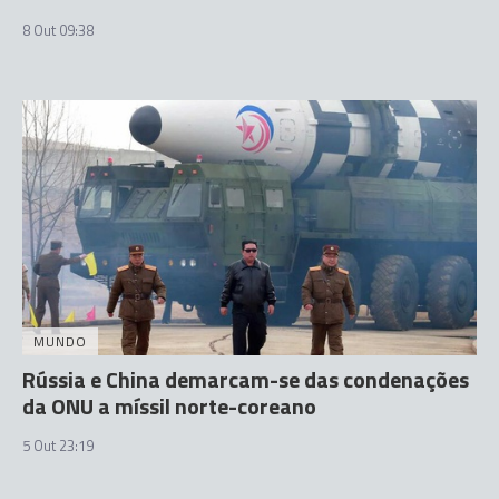
8 Out 09:38
MUNDO
Rússia e China demarcam-se das condenações
da ONU a míssil norte-coreano
5 Out 23:19