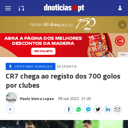
×
Faltam
63 dias
para os
PUB
CRISTIANO RONALDO
DESPORTO
CR7 chega ao registo dos 700 golos
por clubes
Paulo Vieira Lopes
09 out 2022
21:35
0